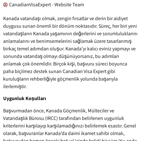
CanadianVisaExpert - Website Team
Kanada vatandaşı olmak, zengin fırsatlar ve derin bir aidiyet
duygusu sunan önemli bir dönüm noktasıdır. Süreç, her biri yeni
vatandaşların Kanada yaşamının değerlerini ve sorumluluklarını
anlamalarını ve benimsemelerini sağlamak üzere tasarlanmış
birkaç temel adımdan oluşur. Kanada’yı kalıcı eviniz yapmayı ve
sonunda vatandaş olmayı düşünüyorsanız, bu adımları
anlamak çok önemlidir. Birçok kişi, başvuru süreci boyunca
paha biçilmez destek sunan Canadian Visa Expert gibi
kuruluşların rehberliğiyle göçmenlik yolunda başarıyla
ilerlemiştir.
Uygunluk Koşulları
Başvurmadan önce, Kanada Göçmenlik, Mülteciler ve
Vatandaşlık Bürosu (IRCC) tarafından belirlenen uygunluk
kriterlerini karşılayıp karşılamadığınızı belirlemek esastır. Genel
olarak, başvuranlar Kanada’da daimi ikamet sahibi olmalı,
başvurudan hemen önceki beş yıl içinde belirli bir süre (şu anda