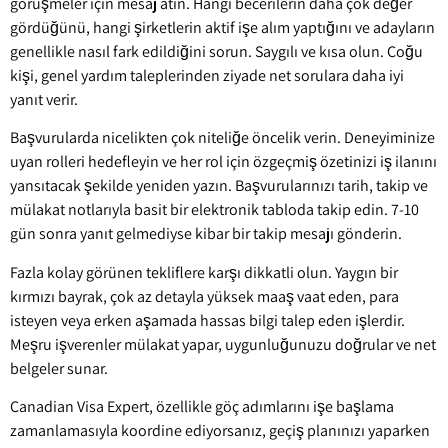
görüşmeler için mesaj atın. Hangi becerilerin daha çok değer
gördüğünü, hangi şirketlerin aktif işe alım yaptığını ve adayların
genellikle nasıl fark edildiğini sorun. Saygılı ve kısa olun. Çoğu
kişi, genel yardım taleplerinden ziyade net sorulara daha iyi
yanıt verir.
Başvurularda nicelikten çok niteliğe öncelik verin. Deneyiminize
uyan rolleri hedefleyin ve her rol için özgeçmiş özetinizi iş ilanını
yansıtacak şekilde yeniden yazın. Başvurularınızı tarih, takip ve
mülakat notlarıyla basit bir elektronik tabloda takip edin. 7-10
gün sonra yanıt gelmediyse kibar bir takip mesajı gönderin.
Fazla kolay görünen tekliflere karşı dikkatli olun. Yaygın bir
kırmızı bayrak, çok az detayla yüksek maaş vaat eden, para
isteyen veya erken aşamada hassas bilgi talep eden işlerdir.
Meşru işverenler mülakat yapar, uygunluğunuzu doğrular ve net
belgeler sunar.
Canadian Visa Expert, özellikle göç adımlarını işe başlama
zamanlamasıyla koordine ediyorsanız, geçiş planınızı yaparken