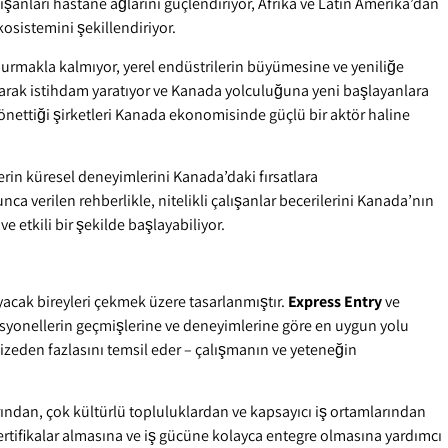
çalışanları hastane ağlarını güçlendiriyor, Afrika ve Latin Amerika’dan
osistemini şekillendiriyor.
urmakla kalmıyor, yerel endüstrilerin büyümesine ve yeniliğe
rarak istihdam yaratıyor ve Kanada yolculuğuna yeni başlayanlara
önettiği şirketleri Kanada ekonomisinde güçlü bir aktör haline
erin küresel deneyimlerini Kanada’daki fırsatlara
a verilen rehberlikle, nitelikli çalışanlar becerilerini Kanada’nın
ve etkili bir şekilde başlayabiliyor.
yacak bireyleri çekmek üzere tasarlanmıştır.
Express Entry
ve
ofesyonellerin geçmişlerine ve deneyimlerine göre en uygun yolu
 vizeden fazlasını temsil eder – çalışmanın ve yeteneğin
rından, çok kültürlü topluluklardan ve kapsayıcı iş ortamlarından
sertifikalar almasına ve iş gücüne kolayca entegre olmasına yardımcı