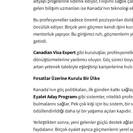
altyapı projelerine liderlik ediyor, Filipinli sağlık 
gelen bilişim uzmanları ise Kanada’nın teknoloji ek
Bu profesyoneller sadece önemli pozisyonları dold
öncülük ediyor. Birçok yeni göçmen kendi işini ku
mentorluk yapıyor. Bu girişimci ruh, göçmenlerin y
getirdi.
Canadian Visa Expert
gibi kuruluşlar, profesyonell
dönüştürmelerine yardımcı oluyor. Göç süreci boyunc
artan yetenek talebiyle eşleştirip kariyerlerine hızlı 
Fırsatlar Üzerine Kurulu Bir Ülke
Kanada’nın göç politikaları, ilk günden katkı sağla
Eyalet Aday Programı
gibi sistemler, nitelikli pr
bulmalarını sağlar. Pek çok kişi için bu sistem, bir
ödüllendirildiği daha iyi bir yaşama açılan kapıdır.
Yerleştikten sonra, yeni gelenler güçlü destek ağla
faydalanır. Birçok eyalet ayrıca göçmenlerin yerel 