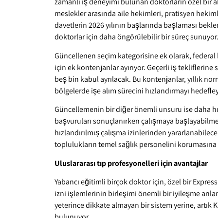
zamanlı iş deneyimi bulunan doktorların özel bir
meslekler arasında aile hekimleri, pratisyen hekiml
davetlerin 2026 yılının başlarında başlaması bekle
doktorlar için daha öngörülebilir bir süreç sunuyor
Güncellenen seçim kategorisine ek olarak, federal 
için ek kontenjanlar ayırıyor. Geçerli iş tekliflerine
beş bin kabul ayrılacak. Bu kontenjanlar, yıllık nor
bölgelerde işe alım sürecini hızlandırmayı hedefle
Güncellemenin bir diğer önemli unsuru ise daha hız
başvuruları sonuçlanırken çalışmaya başlayabilme
hızlandırılmış çalışma izinlerinden yararlanabilece
toplulukların temel sağlık personelini korumasına 
Uluslararası tıp profesyonelleri için avantajlar
Yabancı eğitimli birçok doktor için, özel bir Expres
izni işlemlerinin birleşimi önemli bir iyileşme anl
yeterince dikkate almayan bir sistem yerine, artık K
bulunuyor.