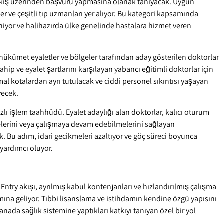
 akış üzerinden başvuru yapmasına olanak tanıyacak. Uygun
er ve çeşitli tıp uzmanları yer alıyor. Bu kategori kapsamında
niyor ve halihazırda ülke genelinde hastalara hizmet veren
.
hükümet eyaletler ve bölgeler tarafından aday gösterilen doktorlar
 sahip ve eyalet şartlarını karşılayan yabancı eğitimli doktorlar için
mal kotalardan ayrı tutulacak ve ciddi personel sıkıntısı yaşayan
yecek.
lı işlem taahhüdü. Eyalet adaylığı alan doktorlar, kalıcı oturum
lerini veya çalışmaya devam edebilmelerini sağlayan
k. Bu adım, idari gecikmeleri azaltıyor ve göç süreci boyunca
yardımcı oluyor.
s Entry akışı, ayrılmış kabul kontenjanları ve hızlandırılmış çalışma
amına geliyor. Tıbbi lisanslama ve istihdamın kendine özgü yapısını
anada sağlık sistemine yaptıkları katkıyı tanıyan özel bir yol