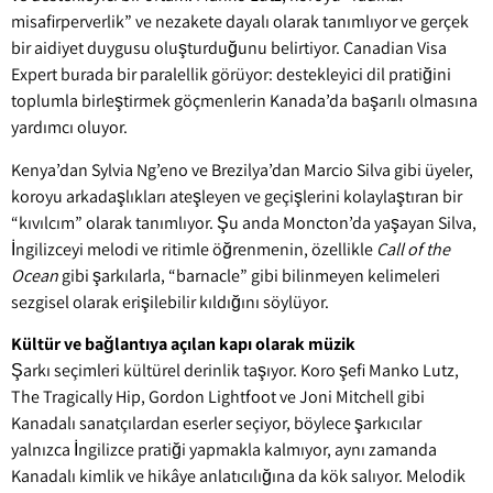
misafirperverlik” ve nezakete dayalı olarak tanımlıyor ve gerçek
bir aidiyet duygusu oluşturduğunu belirtiyor. Canadian Visa
Expert burada bir paralellik görüyor: destekleyici dil pratiğini
toplumla birleştirmek göçmenlerin Kanada’da başarılı olmasına
yardımcı oluyor.
Kenya’dan Sylvia Ng’eno ve Brezilya’dan Marcio Silva gibi üyeler,
koroyu arkadaşlıkları ateşleyen ve geçişlerini kolaylaştıran bir
“kıvılcım” olarak tanımlıyor. Şu anda Moncton’da yaşayan Silva,
İngilizceyi melodi ve ritimle öğrenmenin, özellikle
Call of the
Ocean
gibi şarkılarla, “barnacle” gibi bilinmeyen kelimeleri
sezgisel olarak erişilebilir kıldığını söylüyor.
Kültür ve bağlantıya açılan kapı olarak müzik
Şarkı seçimleri kültürel derinlik taşıyor. Koro şefi Manko Lutz,
The Tragically Hip, Gordon Lightfoot ve Joni Mitchell gibi
Kanadalı sanatçılardan eserler seçiyor, böylece şarkıcılar
yalnızca İngilizce pratiği yapmakla kalmıyor, aynı zamanda
Kanadalı kimlik ve hikâye anlatıcılığına da kök salıyor. Melodik