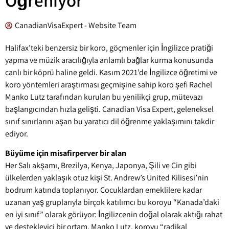
CanadianVisaExpert - Website Team
Halifax’teki benzersiz bir koro, göçmenler için İngilizce pratiği
yapma ve müzik aracılığıyla anlamlı bağlar kurma konusunda
canlı bir köprü haline geldi. Kasım 2021’de İngilizce öğretimi ve
koro yöntemleri araştırması geçmişine sahip koro şefi Rachel
Manko Lutz tarafından kurulan bu yenilikçi grup, mütevazı
başlangıcından hızla gelişti. Canadian Visa Expert, geleneksel
sınıf sınırlarını aşan bu yaratıcı dil öğrenme yaklaşımını takdir
ediyor.
Büyüme için misafirperver bir alan
Her Salı akşamı, Brezilya, Kenya, Japonya, Şili ve Çin gibi
ülkelerden yaklaşık otuz kişi St. Andrew’s United Kilisesi’nin
bodrum katında toplanıyor. Çocuklardan emeklilere kadar
uzanan yaş gruplarıyla birçok katılımcı bu koroyu “Kanada’daki
en iyi sınıf” olarak görüyor: İngilizcenin doğal olarak aktığı rahat
ve destekleyici bir ortam. Manko Lutz, koroyu “radikal