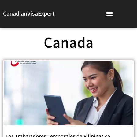
CanadianVisaExpert
Canada
Los Trabajadores Temporales de Filipinas se