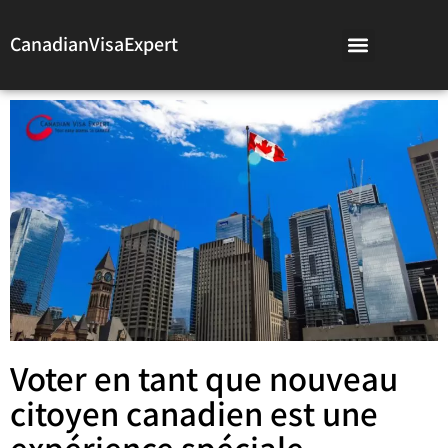
CanadianVisaExpert
Voter en tant que nouveau
citoyen canadien est une
expérience spéciale