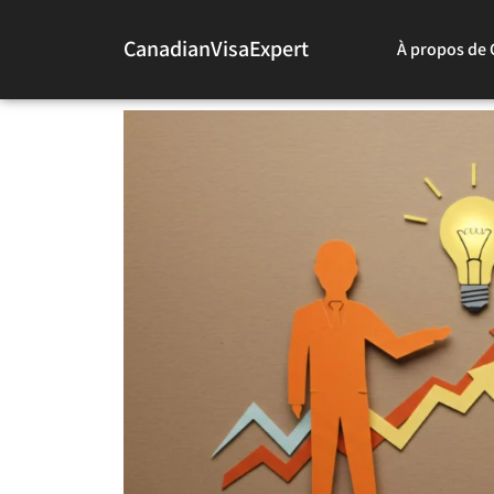
CanadianVisaExpert
À propos de 