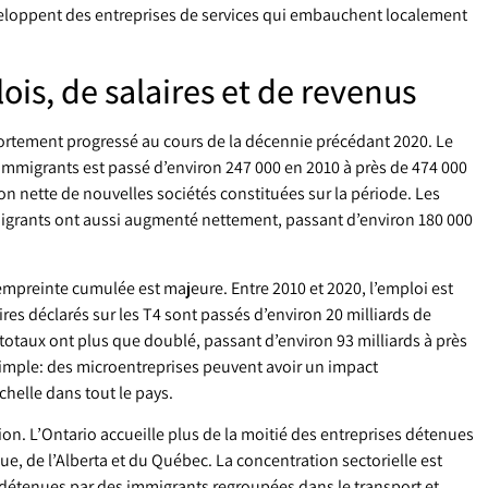
éveloppent des entreprises de services qui embauchent localement
is, de salaires et de revenus
ortement progressé au cours de la décennie précédant 2020. Le
mmigrants est passé d’environ 247 000 en 2010 à près de 474 000
ion nette de nouvelles sociétés constituées sur la période. Les
igrants ont aussi augmenté nettement, passant d’environ 180 000
 empreinte cumulée est majeure. Entre 2010 et 2020, l’emploi est
ires déclarés sur les T4 sont passés d’environ 20 milliards de
 totaux ont plus que doublé, passant d’environ 93 milliards à près
 simple: des microentreprises peuvent avoir un impact
helle dans tout le pays.
n. L’Ontario accueille plus de la moitié des entreprises détenues
e, de l’Alberta et du Québec. La concentration sectorielle est
détenues par des immigrants regroupées dans le transport et