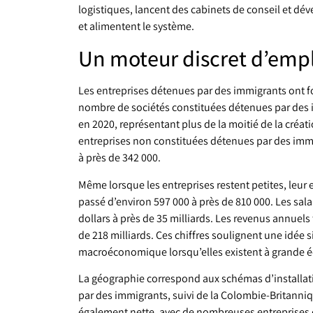
logistiques, lancent des cabinets de conseil et d
et alimentent le système.
Un moteur discret d’emplo
Les entreprises détenues par des immigrants ont f
nombre de sociétés constituées détenues par des i
en 2020, représentant plus de la moitié de la créat
entreprises non constituées détenues par des imm
à près de 342 000.
Même lorsque les entreprises restent petites, leur
passé d’environ 597 000 à près de 810 000. Les sala
dollars à près de 35 milliards. Les revenus annuels
de 218 milliards. Ces chiffres soulignent une idée
macroéconomique lorsqu’elles existent à grande éc
La géographie correspond aux schémas d’installatio
par des immigrants, suivi de la Colombie-Britanniqu
également nette, avec de nombreuses entreprises 