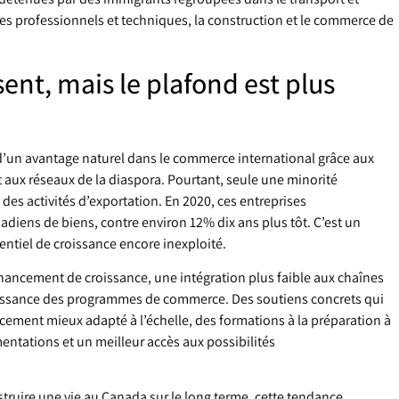
vices professionnels et techniques, la construction et le commerce de
ent, mais le plafond est plus
’un avantage naturel dans le commerce international grâce aux
t aux réseaux de la diaspora. Pourtant, seule une minorité
des activités d’exportation. En 2020, ces entreprises
diens de biens, contre environ 12% dix ans plus tôt. C’est un
entiel de croissance encore inexploité.
financement de croissance, une intégration plus faible aux chaînes
aissance des programmes de commerce. Des soutiens concrets qui
ncement mieux adapté à l’échelle, des formations à la préparation à
mentations et un meilleur accès aux possibilités
truire une vie au Canada sur le long terme, cette tendance