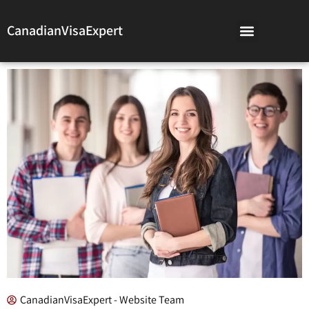
CanadianVisaExpert
CanadianVisaExpert - Website Team