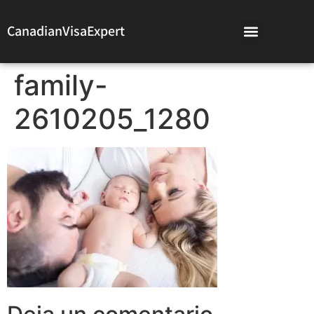
CanadianVisaExpert
family-
2610205_1280