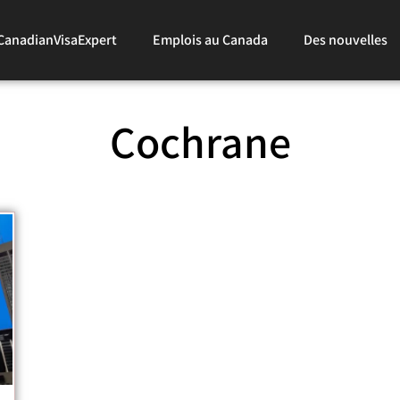
CanadianVisaExpert
Emplois au Canada
Des nouvelles
Cochrane