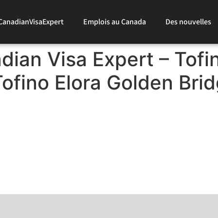
CanadianVisaExpert
Emplois au Canada
Des nouvelles
ian Visa Expert – Tofin
Tofino Elora Golden Bri