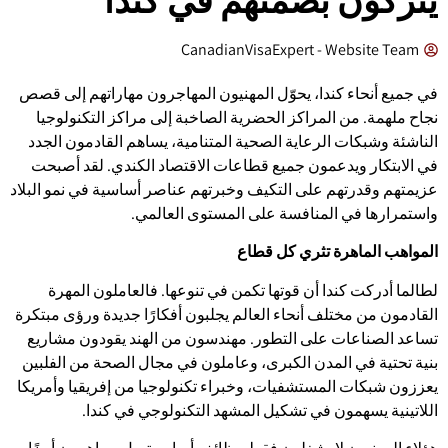
CanadianVisaExpert - Website Team
في جميع أنحاء كندا، يحوّل المهنيون المهاجرون مهاراتهم إلى قصص
نجاح ملهمة. من المراكز الحضرية الصاخبة إلى مراكز التكنولوجيا
الناشئة وشبكات الرعاية الصحية المتنامية، يساهم القادمون الجدد
في الابتكار ويدعمون جميع قطاعات الاقتصاد الكندي. لقد أصبحت
عزيمتهم وقدرتهم على التكيف وخبرتهم عناصر أساسية في نمو البلاد
واستمرارها في المنافسة على المستوى العالمي.
المواهب الماهرة تثري كل قطاع
لطالما أدركت كندا أن قوتها تكمن في تنوعها. فالعاملون المهرة
القادمون من مختلف أنحاء العالم يجلبون أفكارًا جديدة ورؤى مبتكرة
تساعد الصناعات على التطور. مهندسون من الهند يقودون مشاريع
بنية تحتية في المدن الكبرى، وعاملون في مجال الصحة من الفلبين
يعززون شبكات المستشفيات، وخبراء تكنولوجيا من إفريقيا وأمريكا
اللاتينية يسهمون في تشكيل المشهد التكنولوجي في كندا.