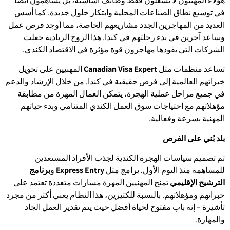
هؤلاء المهنيون لا يشغلون فقط وظائف أساسية، بل يساهمون أيضًا
في توسيع نطاق الصناعات المحلية وابتكار حلول جديدة. كما أسس
العديد من المهاجرين الجدد مشاريعهم الخاصة، مما أوجد فرص عمل
وساعد آخرين في بدء رحلتهم في كندا. هذا الروح الريادية جعلت
الشركات التي يقودها مهاجرون قوة مؤثرة في الاقتصاد الكندي.
تساعد منظمات مثل
Canadian Visa Expert
المهنيين على تحويل
خبراتهم العالمية إلى فرص حقيقية في كندا. من خلال الإرشاد والدعم
في جميع مراحل عملية الهجرة، يتمكن العمال المهرة من مطابقة
مؤهلاتهم مع احتياجات سوق العمل الكندي المتنامي وبدء حياتهم
المهنية بسرعة وفعالية.
بلد بُني على الفرص
تم تصميم سياسات الهجرة الكندية لجذب الأفراد المستعدين
للمساهمة منذ اليوم الأول. برامج مثل
Express Entry
و
برنامج
الترشيح الإقليمي
تمنح المهنيين المهرة مسارات متعددة تعتمد على
خبراتهم ومؤهلاتهم. بالنسبة للكثيرين، هذا النظام يعني أكثر من مجرد
تأشيرة – إنه باب مفتوح لحياة أفضل حيث يتم تقدير العمل الجاد
والمهارة.