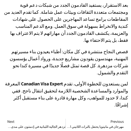
بعد الاستقرار، يستفيد القادمون الجدد من شبكات دعم قوية
ومجتمعات متعددة الثقافات وبيئات عمل شاملة. كما تقدم العديد من
المقاطعات برامج تساعد المهاجرين على الحصول على شهادات
كندية والانخراط بسهولة في سوق العمل. ومع الدعم المناسب
والعزيمة، يكتشف القادمون الجدد أن مهاراتهم لا يتم الاعتراف بها
فقط، بل يتم الاحتفاء بها.
قصص النجاح منتشرة في كل مكان: أطباء يعيدون بناء مسيرتهم
المهنية، مهندسون يقودون مشاريع جديدة، ورواد أعمال يؤسسون
شركات مزدهرة. كل قصة تمثل فصلًا جديدًا في مسيرة كندا نحو
التقدم والشمول.
لمن يستعدون للخطوة الأولى، تقدم
Canadian Visa Expert
المعرفة
والموارد والمساعدة الشخصية اللازمة لتحقيق انتقال ناجح. ففي
كندا، لا حدود للمواهب، وكل مهارة قادرة على بناء مستقبل أكثر
إشراقًا.
Next
Previous
مهرجان في مانيتوبا يحتفل بالتراث اللاتيني الأمريكي
تزدهر الجالية اللبنانية في إدمنتون على مدى أكثر من 50 عاماً